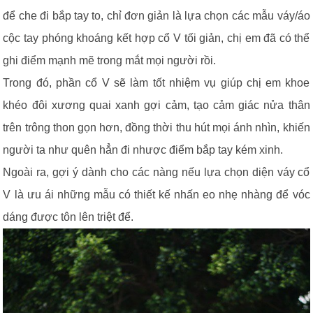
để che đi bắp tay to, chỉ đơn giản là lựa chọn các mẫu váy/áo
cộc tay phóng khoáng kết hợp cổ V tối giản, chị em đã có thể
ghi điểm mạnh mẽ trong mắt mọi người rồi.
Trong đó, phần cổ V sẽ làm tốt nhiệm vụ giúp chị em khoe
khéo đôi xương quai xanh gợi cảm, tạo cảm giác nửa thân
trên trông thon gọn hơn, đồng thời thu hút mọi ánh nhìn, khiến
người ta như quên hẳn đi nhược điểm bắp tay kém xinh.
Ngoài ra, gợi ý dành cho các nàng nếu lựa chọn diện váy cổ
V là ưu ái những mẫu có thiết kế nhấn eo nhẹ nhàng để vóc
dáng được tôn lên triệt để.