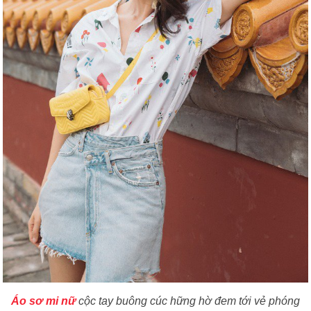
Áo sơ mi nữ
cộc tay buông cúc hững hờ đem tới vẻ phóng