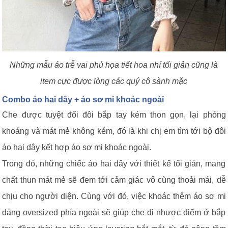
Những mẫu áo trễ vai phủ họa tiết hoa nhí tối giản cũng là
item cực được lòng các quý cô sành mặc
Combo áo hai dây + áo sơ mi khoác ngoài
Che được tuyệt đối đôi bắp tay kém thon gọn, lại phóng
khoáng và mát mẻ không kém, đó là khi chị em tìm tới bộ đôi
áo hai dây kết hợp áo sơ mi khoác ngoài.
Trong đó, những chiếc áo hai dây với thiết kế tối giản, mang
chất thun mát mẻ sẽ đem tới cảm giác vô cùng thoải mái, dễ
chịu cho người diện. Cùng với đó, việc khoác thêm áo sơ mi
dáng oversized phía ngoài sẽ giúp che đi nhược điểm ở bắp