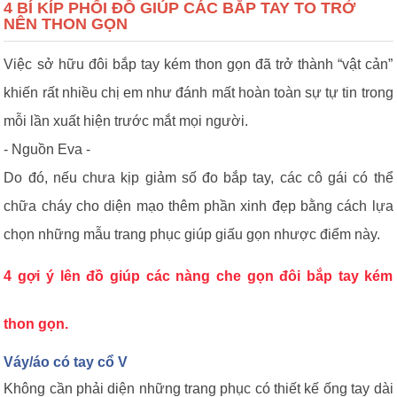
4 BÍ KÍP PHỐI ĐỒ GIÚP CÁC BẮP TAY TO TRỞ
NÊN THON GỌN
Việc sở hữu đôi bắp tay kém thon gọn đã trở thành “vật cản”
khiến rất nhiều chị em như đánh mất hoàn toàn sự tự tin trong
mỗi lần xuất hiện trước mắt mọi người.
- Nguồn Eva -
Do đó, nếu chưa kịp giảm số đo bắp tay, các cô gái có thể
chữa cháy cho diện mạo thêm phần xinh đẹp bằng cách lựa
chọn những mẫu trang phục giúp giấu gọn nhược điểm này.
4 gợi ý lên đồ giúp các nàng che gọn đôi bắp tay kém
thon gọn.
Váy/áo có tay cổ V
Không cần phải diện những trang phục có thiết kế ống tay dài