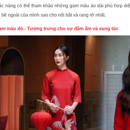
c nàng có thể tham khảo những gam màu áo dài phù hợp diện
 bề ngoài của mình sao cho nổi bật và rạng rỡ nhất.
am màu đỏ - Tượng trưng cho sự đầm ấm và sung túc