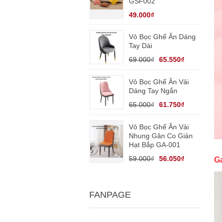
GSF002
49.000₫
Vỏ Bọc Ghế Ăn Dáng
Tay Dài
69.000₫
65.550₫
Vỏ Bọc Ghế Ăn Vải
Dáng Tay Ngắn
65.000₫
61.750₫
Vỏ Bọc Ghế Ăn Vải
Nhung Gân Co Giản
Hạt Bắp GA-001
59.000₫
56.050₫
G
FANPAGE