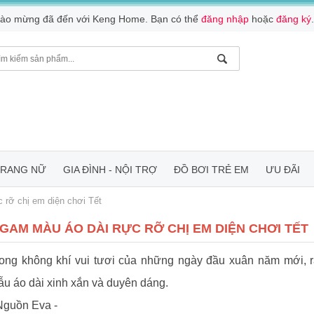
ào mừng đã đến với Keng Home. Bạn có thể
đăng nhập
hoặc
đăng ký
.
TRANG NỮ
GIA ĐÌNH - NỘI TRỢ
ĐỒ BƠI TRẺ EM
ƯU ĐÃI
 rỡ chị em diện chơi Tết
 GAM MÀU ÁO DÀI RỰC RỠ CHỊ EM DIỆN CHƠI TẾT
ong không khí vui tươi của những ngày đầu xuân năm mới, r
u áo dài xinh xắn và duyên dáng.
Nguồn Eva -