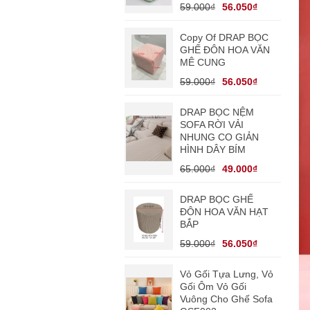
59.000₫
56.050₫
Copy Of DRAP BỌC
GHẾ ĐÔN HOA VĂN
MÊ CUNG
59.000₫
56.050₫
DRAP BỌC NỆM
SOFA RỜI VẢI
NHUNG CO GIẢN
HÌNH DÂY BÍM
65.000₫
49.000₫
DRAP BỌC GHẾ
ĐÔN HOA VĂN HẠT
BẮP
59.000₫
56.050₫
Vỏ Gối Tựa Lưng, Vỏ
Gối Ôm Vỏ Gối
Vuông Cho Ghế Sofa