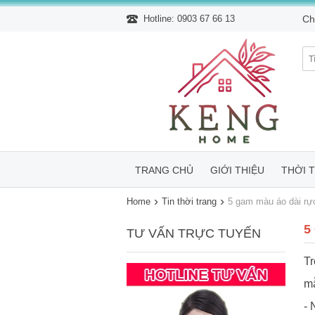
Hotline: 0903 67 66 13
Ch
TRANG CHỦ
GIỚI THIỆU
THỜI 
›
›
Home
Tin thời trang
5 gam màu áo dài rực
5
TƯ VẤN TRỰC TUYẾN
Tr
mẫ
- 