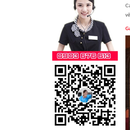
Cá
vẻ
G