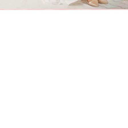
am màu cam - Tạo nét cá tính nhưng kín đáo