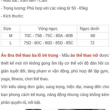
- Màu sắc: Xám đen - Cam
- Trọng lượng: Phù hợp với các nàng từ 50 - 65kg
- Kích thước:
Size
Vòng ngực
Ngực dưới
M
70C - 75B - 75C - 80A - 80B
68
L
75D - 80C - 80D - 85D - 85C
72
Áo Bra thể thao ba lỗ trẻ trung
- Mẫu
áo thể thao nữ
được
thiết kế mút rời không gọng ôm lấy cơ thể với độ đàn hồi co
giãn tuyệt đối, tăng phạm vi vận động, phù hợp để tập gym,
yoga, fitness, chơi thể thao.
Với kiểu dáng đơn giản, sang trọng, hiện đại, mang đến cho
bạn phong cách trẻ trung, năng động nhưng cũng không kém
phần quyến rũ, nổi bật.