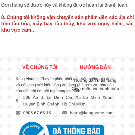
Đơn hàng sẽ được hủy và không được hoàn lại thanh toán.
8. Chúng tôi không vận chuyển sản phẩm đến các địa chỉ
trên tàu hỏa, máy bay, tàu thủy, khu vực nguy hiểm, các
khu vực cấm…
VỀ CHÚNG TÔI
HƯỚNG DẪN
Keng Home - Chuyên phân phối các sản phẩm gia đình
Hướng dẫn mua hàng
và nội dung với kiểu dáng đa dạng phù hợp với nhu cầu
Giao nhận và thanh toán
của các chị em nội trợ trong gia đình
385 Ấp 3, Lê Đình Chi, Xã Lê Minh Xuân,
Huyện Bình Chánh, Hồ Chí Minh
0903 67 66 13
hotro@kenghome.com