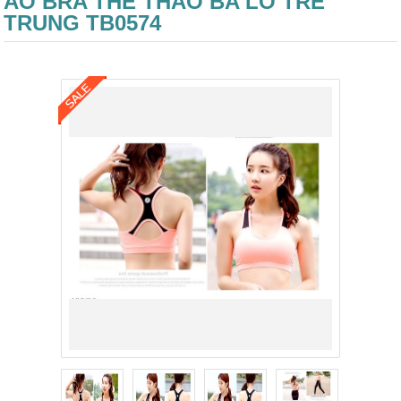
ÁO BRA THỂ THAO BA LỖ TRẺ
TRUNG TB0574