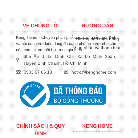
VỀ CHÚNG TÔI
HƯỚNG DẪN
Keng Home - Chuyên phân phối các sản phẩm gia đình
Hướng dẫn mua hàng
và nội dung với kiểu dáng đa dạng phù hợp với nhu cầu
Giao nhận và thanh toán
của các chị em nội trợ trong gia đình
385 Ấp 3, Lê Đình Chi, Xã Lê Minh Xuân,
Huyện Bình Chánh, Hồ Chí Minh
0903 67 66 13
hotro@kenghome.com
CHÍNH SÁCH & QUY
KENG HOME
ĐỊNH