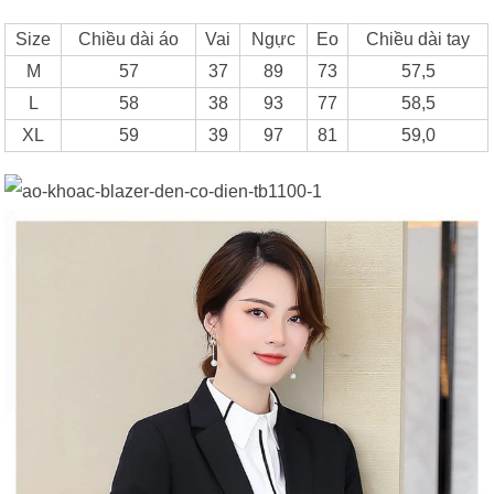
Size
Chiều dài áo
Vai
Ngực
Eo
Chiều dài tay
M
57
37
89
73
57,5
L
58
38
93
77
58,5
XL
59
39
97
81
59,0