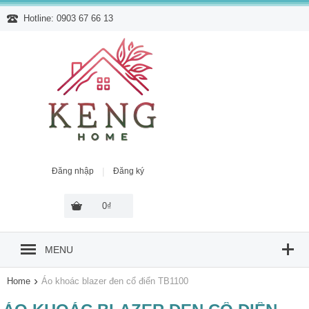
Hotline: 0903 67 66 13
|
Đăng nhập
Đăng ký
0₫
MENU
›
Home
Áo khoác blazer đen cổ điển TB1100