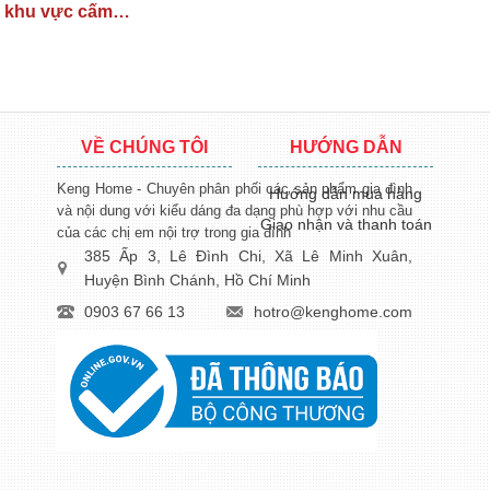
khu vực cấm…
VỀ CHÚNG TÔI
HƯỚNG DẪN
Keng Home - Chuyên phân phối các sản phẩm gia đình
Hướng dẫn mua hàng
và nội dung với kiểu dáng đa dạng phù hợp với nhu cầu
Giao nhận và thanh toán
của các chị em nội trợ trong gia đình
385 Ấp 3, Lê Đình Chi, Xã Lê Minh Xuân,
Huyện Bình Chánh, Hồ Chí Minh
0903 67 66 13
hotro@kenghome.com