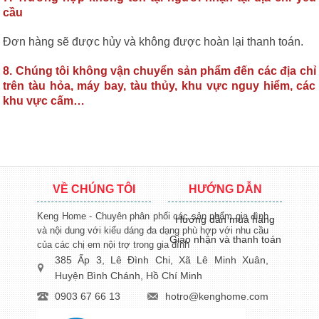
cầu
Đơn hàng sẽ được hủy và không được hoàn lại thanh toán.
8. Chúng tôi không vận chuyển sản phẩm đến các địa chỉ
trên tàu hỏa, máy bay, tàu thủy, khu vực nguy hiểm, các
khu vực cấm…
VỀ CHÚNG TÔI
HƯỚNG DẪN
Keng Home - Chuyên phân phối các sản phẩm gia đình
Hướng dẫn mua hàng
và nội dung với kiểu dáng đa dạng phù hợp với nhu cầu
Giao nhận và thanh toán
của các chị em nội trợ trong gia đình
385 Ấp 3, Lê Đình Chi, Xã Lê Minh Xuân,
Huyện Bình Chánh, Hồ Chí Minh
0903 67 66 13
hotro@kenghome.com