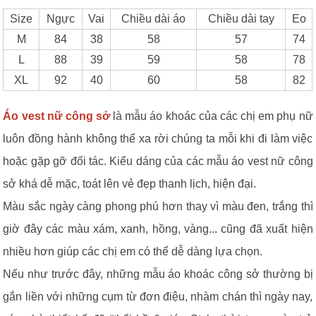
Size
Ngực
Vai
Chiều dài áo
Chiều dài tay
Eo
M
84
38
58
57
74
L
88
39
59
58
78
XL
92
40
60
58
82
Áo vest nữ công sở
là mẫu áo khoác của các chị em phụ nữ
luôn đồng hành không thể xa rời chúng ta mỗi khi đi làm việc
hoặc gặp gỡ đối tác. Kiểu dáng của các mẫu áo vest nữ công
sở khá dễ mặc, toát lên vẻ đẹp thanh lịch, hiện đại.
Màu sắc ngày càng phong phú hơn thay vì màu đen, trắng thì
giờ đây các màu xám, xanh, hồng, vàng... cũng đã xuất hiện
nhiều hơn giúp các chị em có thể dễ dàng lựa chọn.
Nếu như trước đây, những mẫu áo khoác công sở thường bị
gắn liền với những cụm từ đơn điệu, nhàm chán thì ngày nay,