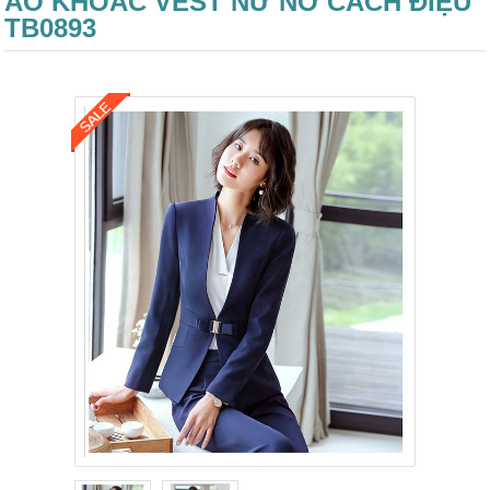
ÁO KHOÁC VEST NỮ NƠ CÁCH ĐIỆU
TB0893