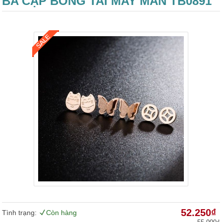
BA CẶP BÔNG TAI MAY MẮN TB0891
52.250₫
Tình trạng:
Còn hàng