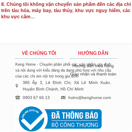
8. Chúng tôi không vận chuyển sản phẩm đến các địa chỉ
trên tàu hỏa, máy bay, tàu thủy, khu vực nguy hiểm, các
khu vực cấm…
VỀ CHÚNG TÔI
HƯỚNG DẪN
Keng Home - Chuyên phân phối các sản phẩm gia đình
Hướng dẫn mua hàng
và nội dung với kiểu dáng đa dạng phù hợp với nhu cầu
Giao nhận và thanh toán
của các chị em nội trợ trong gia đình
385 Ấp 3, Lê Đình Chi, Xã Lê Minh Xuân,
Huyện Bình Chánh, Hồ Chí Minh
0903 67 66 13
hotro@kenghome.com