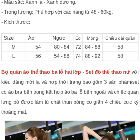
- Màu sắc: Xanh lá - Xanh dương.
- Trọng lượng: Phù hợp với các nàng từ 48 - 60kg.
- Kích thước:
Size
Áo
Ngực
Eo
Mông
Chiều dài quần
M
54
80 - 84
72
84 - 88
58
L
56
54 - 88
74
88 - 92
58
Bộ quần áo thể thao ba lỗ hai lớp
-
Set đồ thể thao nữ
với
kiểu dáng mới lạ và hợp thời trang bao gồm 3 sản phẩm/set
có áo bra bên trong kết hợp áo ba lỗ bên ngoài và chiếc quần
lửng bó được làm từ chất thun bóng co giãn 4 chiều cực kỳ
thoáng mát.