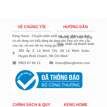
VỀ CHÚNG TÔI
HƯỚNG DẪN
Keng Home - Chuyên phân phối các sản phẩm gia đình
Hướng dẫn mua hàng
và nội dung với kiểu dáng đa dạng phù hợp với nhu cầu
Giao nhận và thanh toán
của các chị em nội trợ trong gia đình
385 Ấp 3, Lê Đình Chi, Xã Lê Minh Xuân,
Huyện Bình Chánh, Hồ Chí Minh
0903 67 66 13
hotro@kenghome.com
CHÍNH SÁCH & QUY
KENG HOME