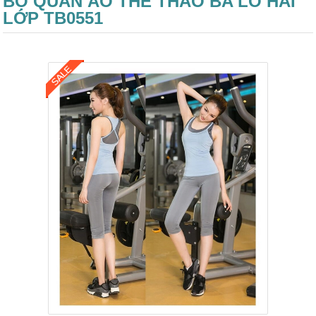
BỘ QUẦN ÁO THỂ THAO BA LỖ HAI
LỚP TB0551