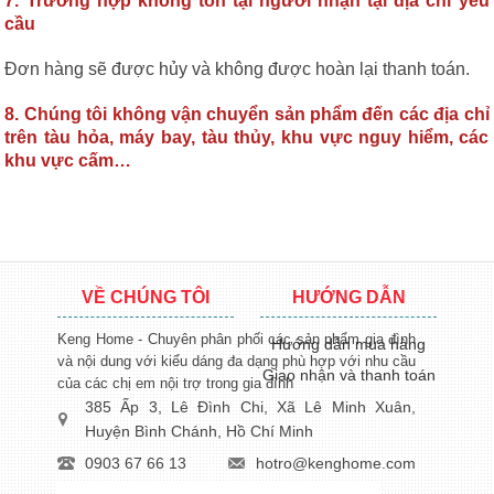
7. Trường hợp không tồn tại người nhận tại địa chỉ yêu
cầu
Đơn hàng sẽ được hủy và không được hoàn lại thanh toán.
8. Chúng tôi không vận chuyển sản phẩm đến các địa chỉ
trên tàu hỏa, máy bay, tàu thủy, khu vực nguy hiểm, các
khu vực cấm…
VỀ CHÚNG TÔI
HƯỚNG DẪN
Keng Home - Chuyên phân phối các sản phẩm gia đình
Hướng dẫn mua hàng
và nội dung với kiểu dáng đa dạng phù hợp với nhu cầu
Giao nhận và thanh toán
của các chị em nội trợ trong gia đình
385 Ấp 3, Lê Đình Chi, Xã Lê Minh Xuân,
Huyện Bình Chánh, Hồ Chí Minh
0903 67 66 13
hotro@kenghome.com