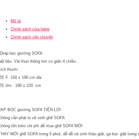
Mô tả
Chính sách cửa hàng
Chính sách vận chuyển
Drap bọc giường SOFA
ất liệu: Vải thun thông hơi co giãn 4 chiều
Kích thước :
ZE F 150 x 190 cm dài
ZE lớn : 190 x 220 cm
AP BỌC giường SOFA TIỆN LỢI
hông cần phải lo vệ sinh ghế SOFA
hông tốn kém chi phí để mua ghế SOFA MỚI
HAY MỚI ghế SOFA trong 5 phút, dễ dễ vệ sinh tháo giặt, ga bọc giặt trong