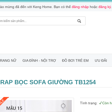
ào mừng đã đến với Keng Home. Bạn có thể
đăng nhập
hoặc
đăng ký
.
TRANG NỮ
GIA ĐÌNH - NỘI TRỢ
ĐỒ BƠI TRẺ EM
ƯU ĐÃI
RAP BỌC SOFA GIƯỜNG TB1254
Tình trạng:
Còn h