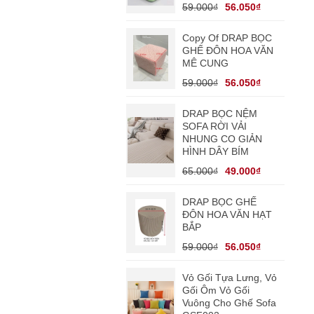
59.000₫
56.050₫
Copy Of DRAP BỌC
GHẾ ĐÔN HOA VĂN
MÊ CUNG
59.000₫
56.050₫
DRAP BỌC NỆM
SOFA RỜI VẢI
NHUNG CO GIẢN
HÌNH DÂY BÍM
65.000₫
49.000₫
DRAP BỌC GHẾ
ĐÔN HOA VĂN HẠT
BẮP
59.000₫
56.050₫
Vỏ Gối Tựa Lưng, Vỏ
Gối Ôm Vỏ Gối
Vuông Cho Ghế Sofa