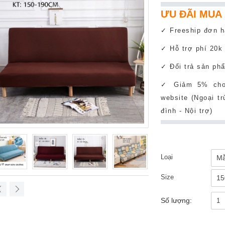
ƯU ĐÃI MUA
✓ Freeship đơn h
✓ Hỗ trợ phí 20k
✓ Đổi trả sản ph
✓ Giảm 5% cho 
website (Ngoại t
đình - Nội trợ)
Loại
Mẫ
Size
15
Số lượng: