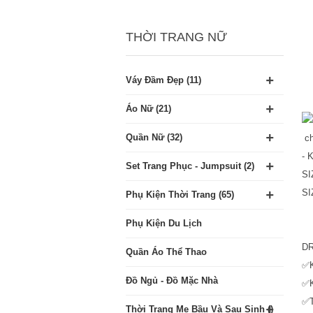
THỜI TRANG NỮ
+
Váy Đầm Đẹp (11)
+
Áo Nữ (21)
+
Quần Nữ (32)
ch
- 
+
Set Trang Phục - Jumpsuit (2)
SI
+
SI
Phụ Kiện Thời Trang (65)
Phụ Kiện Du Lịch
DR
Quần Áo Thể Thao
✅K
Đồ Ngủ - Đồ Mặc Nhà
✅K
✅T
+
Thời Trang Mẹ Bầu Và Sau Sinh ()