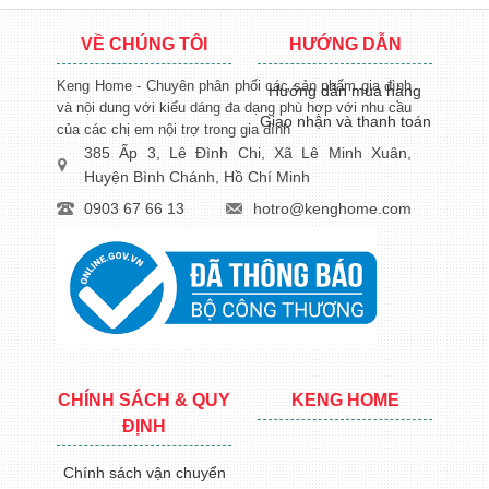
VỀ CHÚNG TÔI
HƯỚNG DẪN
Keng Home - Chuyên phân phối các sản phẩm gia đình
Hướng dẫn mua hàng
và nội dung với kiểu dáng đa dạng phù hợp với nhu cầu
Giao nhận và thanh toán
của các chị em nội trợ trong gia đình
385 Ấp 3, Lê Đình Chi, Xã Lê Minh Xuân,
Huyện Bình Chánh, Hồ Chí Minh
0903 67 66 13
hotro@kenghome.com
CHÍNH SÁCH & QUY
KENG HOME
ĐỊNH
Chính sách vận chuyển