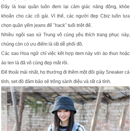
Đây là loại quần luôn đem lại cảm giác năng động, khỏe
khoắn cho các cô gái. Vì thế, các người đẹp Cbiz luôn lựa
chọn quần yếm jeans để "hack" tuổi triệt để.
Nhiều ngôi sao xứ Trung vô cùng yêu thích trang phục này,
chúng còn có ưu điểm là rất dễ phối đồ.
Các sao Hoa ngữ chỉ việc kết hợp item này với áo thun hoặc
áo len là đã vô cùng đẹp mắt rồi.
Để thoải mái nhất, họ thường đi thêm một đôi giày Sneaker cá
tính, set đồ đảm bảo sẽ trông sành điệu và rất cá tính.