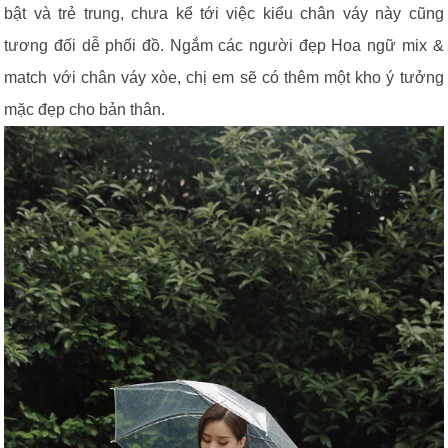
bật và trẻ trung, chưa kể tới việc kiểu chân váy này cũng
tương đối dễ phối đồ. Ngắm các người đẹp Hoa ngữ mix &
match với chân váy xòe, chị em sẽ có thêm một kho ý tưởng
mặc đẹp cho bản thân.