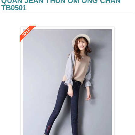
QUẦN JEAN THUN ÔM ỐNG CHÂN
TB0501