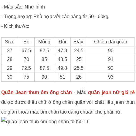
- Màu sắc: Như hình
- Trọng lượng: Phù hợp với các nàng từ 50 - 60kg
- Kích thước:
Size
Eo
Mông
Đùi
Đáy
Chiều dài quần
27
67.5
82.5
47.3
24.5
90
28
70
85
48.5
25
91
29
72.5
87.5
49.8
25.5
92
30
75
90
51
26
93
Quần Jean thun ôm ống chân
- Mẫu
quần jean nữ giá rẻ
được được thêu chữ ở ống chân quần với chất liệu jean thun
co giản thoải mái, ôm chân tạo dáng chuẩn cho phái nữ.