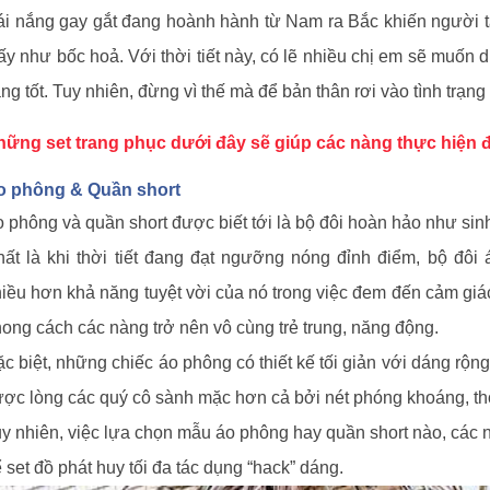
i nắng gay gắt đang hoành hành từ Nam ra Bắc khiến người
ấy như bốc hoả. Với thời tiết này, có lẽ nhiều chị em sẽ muốn 
ng tốt. Tuy nhiên, đừng vì thế mà để bản thân rơi vào tình trạ
hững set trang phục dưới đây sẽ giúp các nàng thực hiện 
o phông & Quần short
 phông và quần short được biết tới là bộ đôi hoàn hảo như si
ất là khi thời tiết đang đạt ngưỡng nóng đỉnh điểm, bộ đôi
iều hơn khả năng tuyệt vời của nó trong việc đem đến cảm giác 
ong cách các nàng trở nên vô cùng trẻ trung, năng động.
c biệt, những chiếc áo phông có thiết kế tối giản với dáng rộn
ợc lòng các quý cô sành mặc hơn cả bởi nét phóng khoáng, t
y nhiên, việc lựa chọn mẫu áo phông hay quần short nào, các 
 set đồ phát huy tối đa tác dụng “hack” dáng.