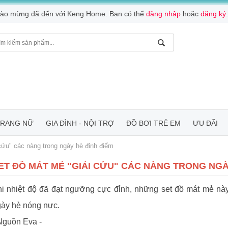
ào mừng đã đến với Keng Home. Bạn có thể
đăng nhập
hoặc
đăng ký
.
TRANG NỮ
GIA ĐÌNH - NỘI TRỢ
ĐỒ BƠI TRẺ EM
ƯU ĐÃI
cứu" các nàng trong ngày hè đỉnh điểm
ET ĐỒ MÁT MẺ "GIẢI CỨU" CÁC NÀNG TRONG NGÀ
i nhiệt độ đã đạt ngưỡng cực đỉnh, những set đồ mát mẻ này
ày hè nóng nực.
Nguồn Eva -