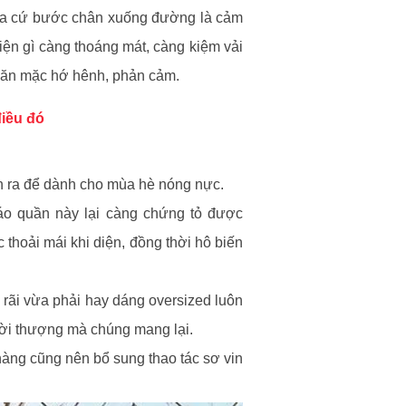
 ta cứ bước chân xuống đường là cảm
diện gì càng thoáng mát, càng kiệm vải
ng ăn mặc hớ hênh, phản cảm.
điều đó
nh ra để dành cho mùa hè nóng nực.
 áo quần này lại càng chứng tỏ được
thoải mái khi diện, đồng thời hô biến
g rãi vừa phải hay dáng oversized luôn
hời thượng mà chúng mang lại.
nàng cũng nên bổ sung thao tác sơ vin