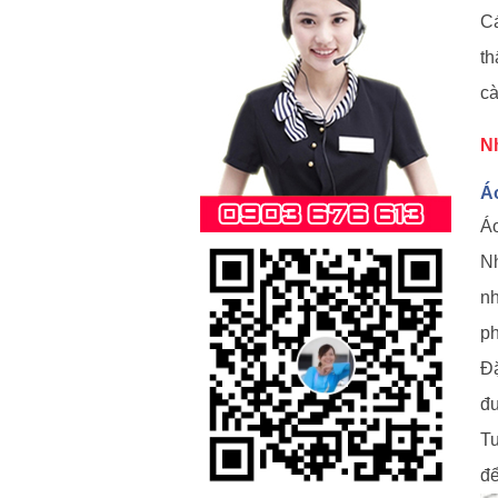
Cá
th
cà
N
Á
Áo
Nh
nh
ph
Đặ
đư
Tu
để