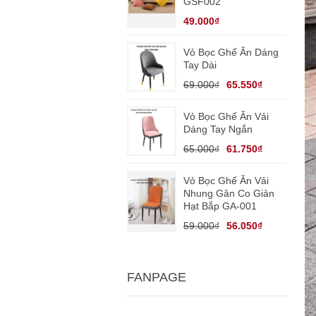
GSF002
49.000₫
Vỏ Bọc Ghế Ăn Dáng
Tay Dài
69.000₫
65.550₫
Vỏ Bọc Ghế Ăn Vải
Dáng Tay Ngắn
65.000₫
61.750₫
Vỏ Bọc Ghế Ăn Vải
Nhung Gân Co Giản
Hạt Bắp GA-001
59.000₫
56.050₫
FANPAGE