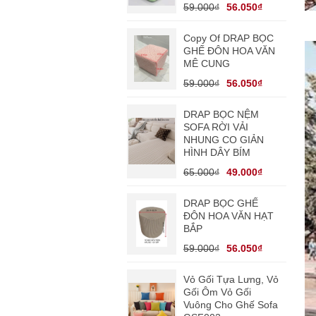
59.000₫
56.050₫
Copy Of DRAP BỌC
GHẾ ĐÔN HOA VĂN
MÊ CUNG
59.000₫
56.050₫
DRAP BỌC NỆM
SOFA RỜI VẢI
NHUNG CO GIẢN
HÌNH DÂY BÍM
65.000₫
49.000₫
DRAP BỌC GHẾ
ĐÔN HOA VĂN HẠT
BẮP
59.000₫
56.050₫
Vỏ Gối Tựa Lưng, Vỏ
Gối Ôm Vỏ Gối
Vuông Cho Ghế Sofa