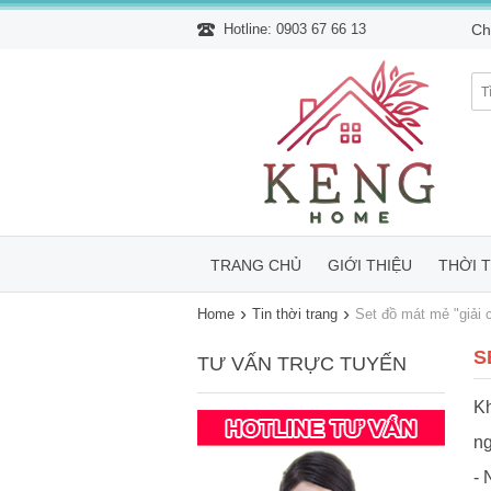
Hotline: 0903 67 66 13
Ch
TRANG CHỦ
GIỚI THIỆU
THỜI 
›
›
Home
Tin thời trang
Set đồ mát mẻ "giải 
S
TƯ VẤN TRỰC TUYẾN
Kh
ng
- 